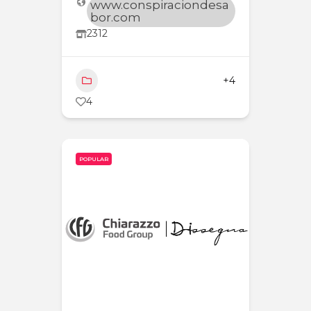
www.conspiraciondesa
bor.com
2312
Condimentos y
+4
especias
4
POPULAR