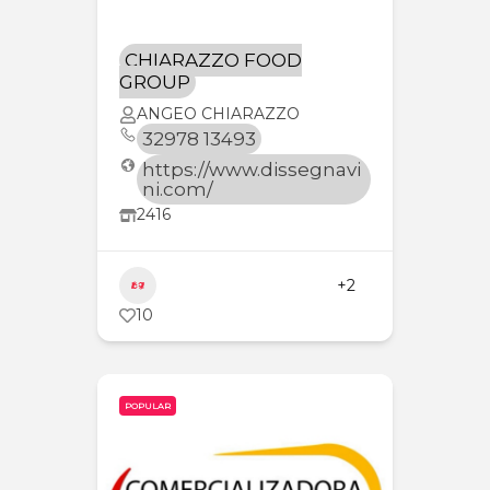
CHIARAZZO FOOD
GROUP
ANGEO CHIARAZZO
32978 13493
https://www.dissegnavi
ni.com/
2416
Productos orgánicos
+2
10
POPULAR