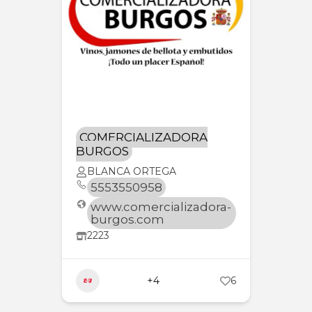
COMERCIALIZADORA
BURGOS
BLANCA ORTEGA
5553550958
www.comercializadora-
burgos.com
2223
Carnes
+4
6